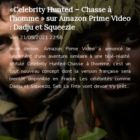
«Celebrity Hunted – Chasse à
l’homme » sur Amazon Prime Video
: Dadju et Squeezie
Ven. 21/05/2021 22:58
Jeudi dernier, Amazon Prime Video a annoncé le
lancement d’une aventure similaire à une télé-réalité.
Intitulé Celebrity Hunted-Chasse à l’homme, c’est un
tout nouveau concept dont la version française sera
bientôt disponible en France. Les célébrités comme
Dadju et Squeeziz, Seb La Frite vont devoir s’y prêter
et disparaitre sans être retrouvées par les experts de la
cybersécurité. Un jeu télé inédit C’est un divertissement
inspiré d’une émission britannique dans laquelle des
célébrités sont amenés à être en cavale et doivent
complètement disparaitre sans laisser d’indice pour les
retrouver. Les stars françaises qui doivent jouer les
fugitifs ont déjà été repérés et invités par Amazon