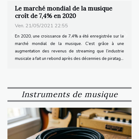
Le marché mondial de la musique
croît de 7,4% en 2020
Ven. 21/05/2021 22:55
En 2020, une croissance de 7,4% a été enregistrée sur le
Previous
Next
marché mondial de la musique. C’est grâce à une
augmentation des revenus de streaming que l’industrie
musicale a fait un rebond après des décennies de piratage.
Une hausse du revenu de la musique enregistrée Un total
de 21,6 milliards de dollars a été acquis par la musique
enregistrée en 2020, ce qui fait la sixième année
consécutive de croissance. Ces chiffres ont été publiés
Instruments de musique
mardi 23 mars 2021 dans le rapport annuel de la
Fédération internationale de l’industrie photographique
(IFPI). Pour le secteur du vinyle, 2020 a été également...