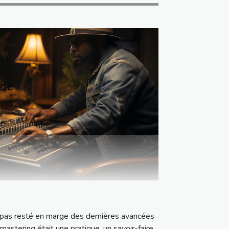
?
zie
 pas resté en marge des dernières avancées
 mastering était une pratique, un savoir-faire