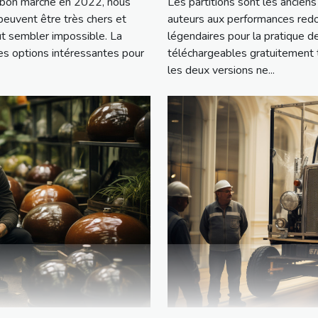
er bon marché en 2022, nous
Les partitions sont les ancie
 peuvent être très chers et
auteurs aux performances redo
ut sembler impossible. La
légendaires pour la pratique d
es options intéressantes pour
téléchargeables gratuitement t
les deux versions ne...