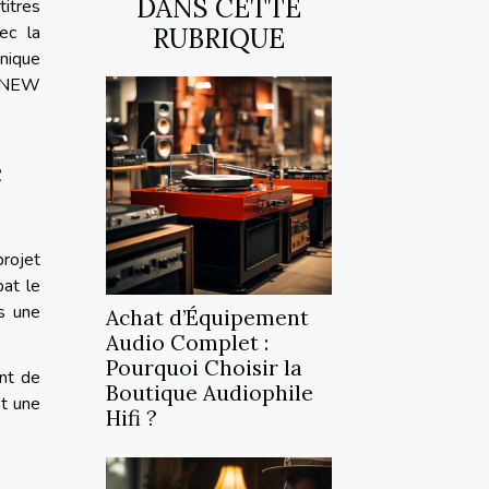
DANS CETTE
titres
ec la
RUBRIQUE
nique
RJ NEW
e
projet
bat le
ns une
Achat d’Équipement
Audio Complet :
Pourquoi Choisir la
ont de
Boutique Audiophile
st une
Hifi ?