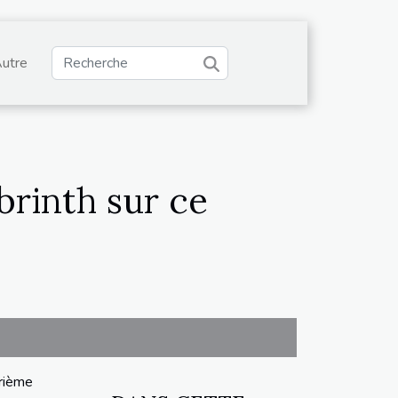
utre
abrinth sur ce
rième